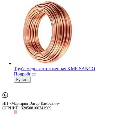
Труба медная отожженная KME SANCO
Подробнее
ИП «Маргарян Эдгар Камоевич»
ОГРНИП: 320508100241909