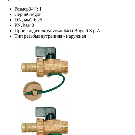
Размер
3/4"; 1
Серия
Oregon
DN, мм
20; 25
PN, bar
40
Производитель
Valvosanitaria Bugatti S.p.A
Тип резьбы
внутренняя - наружная