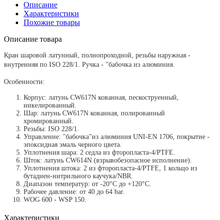
Описание
Характеристики
Похожие товары
Описание товара
Кран шаровой латунный, полнопроходной, резьбы наружная -
внутренняя по ISO 228/1. Ручка - "бабочка из алюминия.
Особенности:
Корпус: латунь CW617N кованная, пескоструенный,
никелированный.
Шар: латунь CW617N кованная, полированный
хромированный.
Резьбы: ISO 228/1.
Управление: "бабочка"из алюминия UNI-EN 1706, покрытие -
эпоксидная эмаль черного цвета.
Уплотнения шара: 2 седла из фторопласта-4/PTFE.
Шток: латунь CW614N (взрывобезопасное исполнение).
Уплотнения штока: 2 из фторопласта-4/PTFE, 1 кольцо из
бутадиен-нитрильного каучука/NBR.
Диапазон температур: от -20°C до +120°C.
Рабочее давление: от 40 до 64 bar.
WOG 600 - WSP 150.
Характеристики